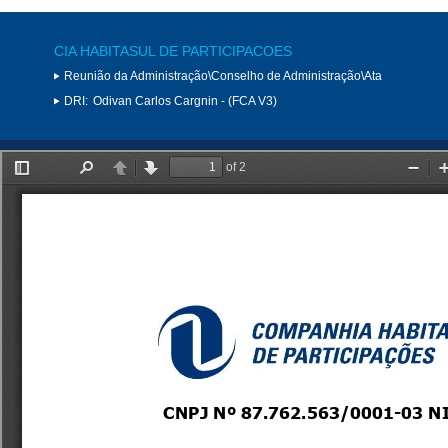
CIA HABITASUL DE PARTICIPACOES
Reunião da Administração\Conselho de Administração\Ata
DRI:
Odivan Carlos Cargnin - (FCA V3)