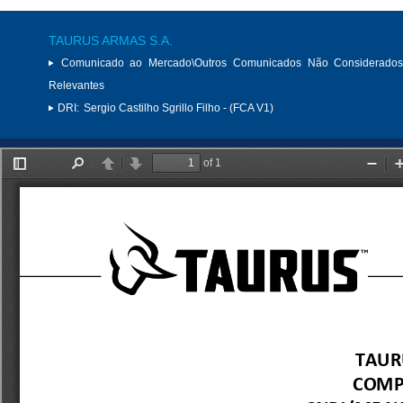
TAURUS ARMAS S.A.
Comunicado ao Mercado\Outros Comunicados Não Considerados
Relevantes
DRI:
Sergio Castilho Sgrillo Filho - (FCA V1)