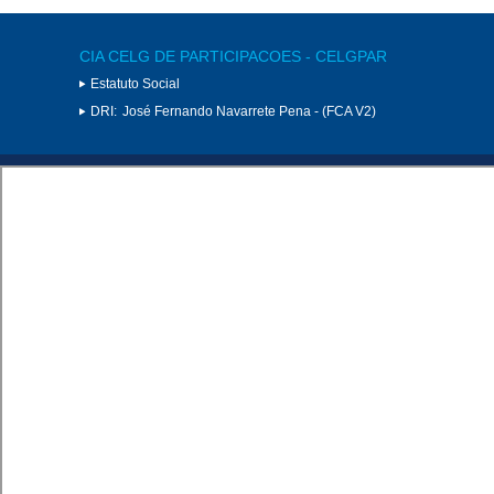
CIA CELG DE PARTICIPACOES - CELGPAR
Estatuto Social
DRI:
José Fernando Navarrete Pena - (FCA V2)