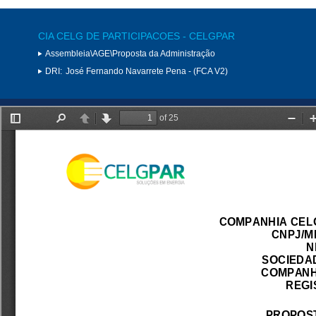
CIA CELG DE PARTICIPACOES - CELGPAR
Assembleia\AGE\Proposta da Administração
DRI:
José Fernando Navarrete Pena - (FCA V2)