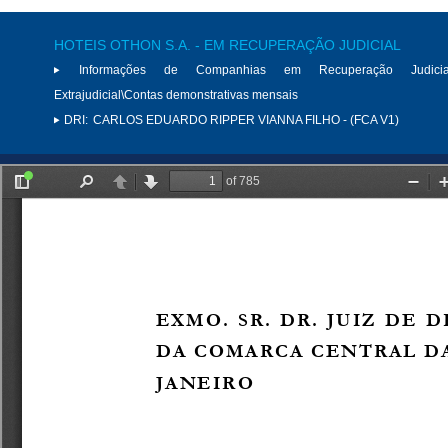
HOTEIS OTHON S.A. - EM RECUPERAÇÃO JUDICIAL
Informações de Companhias em Recuperação Judici
Extrajudicial\Contas demonstrativas mensais
DRI:
CARLOS EDUARDO RIPPER VIANNA FILHO - (FCA V1)