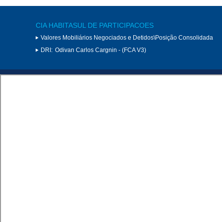
CIA HABITASUL DE PARTICIPACOES
Valores Mobiliários Negociados e Detidos\Posição Consolidada
DRI:
Odivan Carlos Cargnin - (FCA V3)