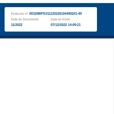
003298IPE011120220104490201-49
Protocolo nº:
Data do Documento
Data do Envio
11/2022
07/12/2022 14:09:21