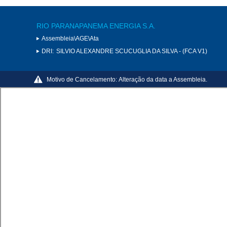
RIO PARANAPANEMA ENERGIA S.A.
Assembleia\AGE\Ata
DRI:
SILVIO ALEXANDRE SCUCUGLIA DA SILVA - (FCA V1)
Motivo de Cancelamento:
Alteração da data a Assembleia.