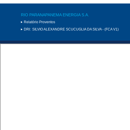
RIO PARANAPANEMA ENERGIA S.A.
Relatório Proventos
DRI:
SILVIO ALEXANDRE SCUCUGLIA DA SILVA - (FCA V1)