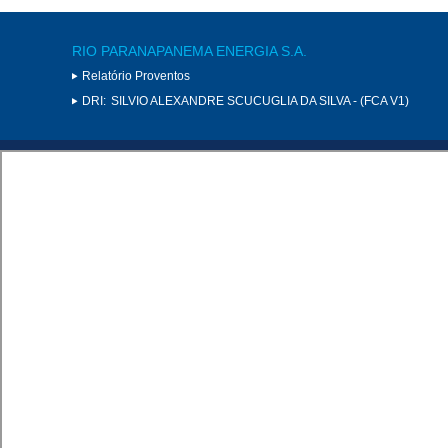
RIO PARANAPANEMA ENERGIA S.A.
Relatório Proventos
DRI:
SILVIO ALEXANDRE SCUCUGLIA DA SILVA - (FCA V1)