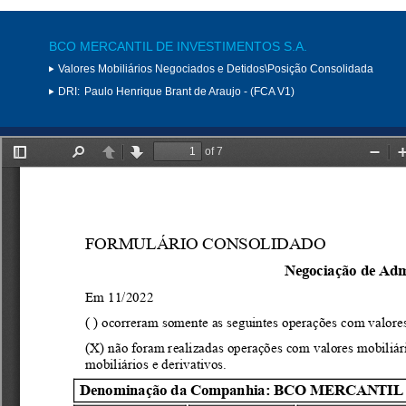
BCO MERCANTIL DE INVESTIMENTOS S.A.
Valores Mobiliários Negociados e Detidos\Posição Consolidada
DRI:
Paulo Henrique Brant de Araujo - (FCA V1)