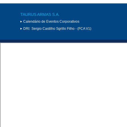
TAURUS ARMAS S.A.
Calendário de Eventos Corporativos
DRI:
Sergio Castilho Sgrillo Filho - (FCA V1)