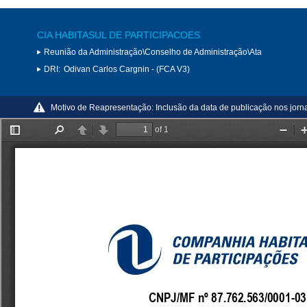
CIA HABITASUL DE PARTICIPACOES
Reunião da Administração\Conselho de Administração\Ata
DRI:
Odivan Carlos Cargnin - (FCA V3)
Motivo de Reapresentação:
Inclusão da data de publicação nos jorna