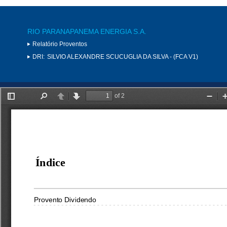
RIO PARANAPANEMA ENERGIA S.A.
Relatório Proventos
DRI:
SILVIO ALEXANDRE SCUCUGLIA DA SILVA - (FCA V1)