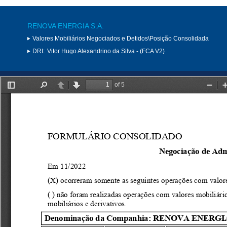
RENOVA ENERGIA S.A.
Valores Mobiliários Negociados e Detidos\Posição Consolidada
DRI:
Vitor Hugo Alexandrino da Silva - (FCA V2)