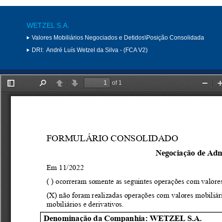
WETZEL S.A.
Valores Mobiliários Negociados e Detidos\Posição Consolidada
DRI:
André Luís Wetzel da Silva - (FCA V2)