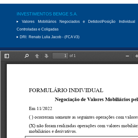
INVESTIMENTOS BEMGE S.A.
Valores Mobiliários Negociados e Detidos\Posição Individual 
Controladas e Coligadas
DRI:
Renato Lulia Jacob - (FCA V3)