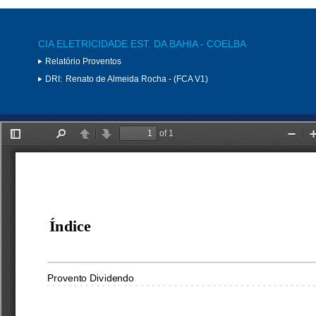
CIA ELETRICIDADE EST. DA BAHIA - COELBA
Relatório Proventos
DRI:
Renato de Almeida Rocha - (FCA V1)