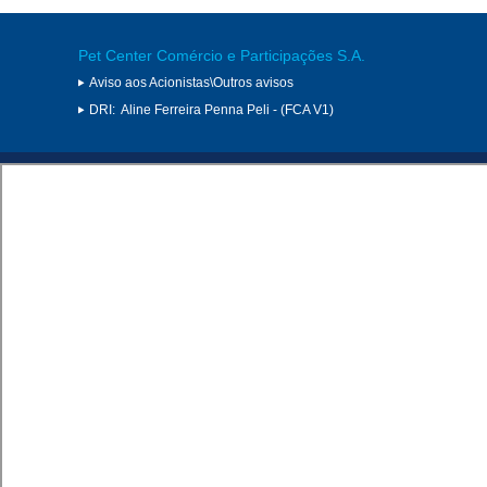
Pet Center Comércio e Participações S.A.
Aviso aos Acionistas\Outros avisos
DRI:
Aline Ferreira Penna Peli - (FCA V1)