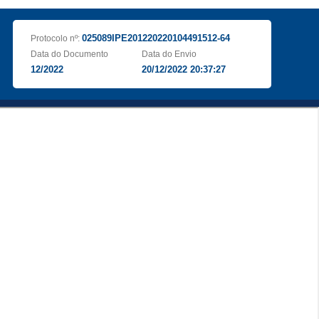
025089IPE201220220104491512-64
Protocolo nº:
Data do Documento
Data do Envio
12/2022
20/12/2022 20:37:27