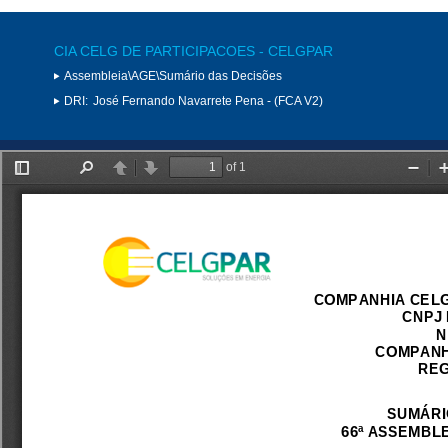
CIA CELG DE PARTICIPACOES - CELGPAR
Assembleia\AGE\Sumário das Decisões
DRI:
José Fernando Navarrete Pena - (FCA V2)