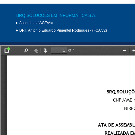
BRQ SOLUCOES EM INFORMATICA S.A.
Assembleia\AGE\Ata
DRI:
Antonio Eduardo Pimentel Rodrigues - (FCA V2)