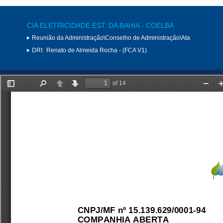
CIA ELETRICIDADE EST. DA BAHIA - COELBA
Reunião da Administração\Conselho de Administração\Ata
DRI:
Renato de Almeida Rocha - (FCA V1)