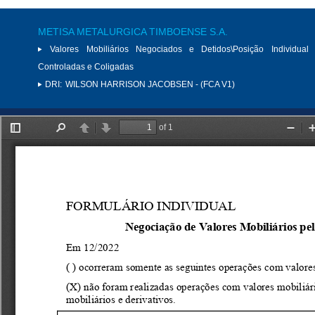
METISA METALURGICA TIMBOENSE S.A.
Valores Mobiliários Negociados e Detidos\Posição Individual 
Controladas e Coligadas
DRI:
WILSON HARRISON JACOBSEN - (FCA V1)