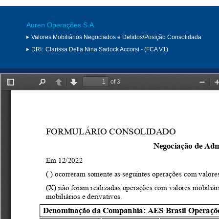
Auren Operações S.A.
Valores Mobiliários Negociados e Detidos\Posição Consolidada
DRI:
Clarissa Della Nina Sadock Accorsi - (FCA V1)