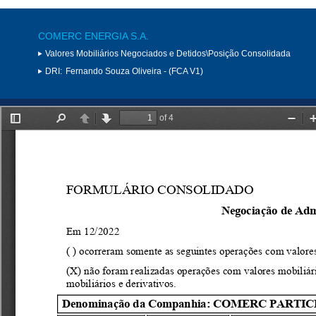
COMERC ENERGIA S.A.
Valores Mobiliários Negociados e Detidos\Posição Consolidada
DRI:
Fernando Souza Oliveira - (FCA V1)