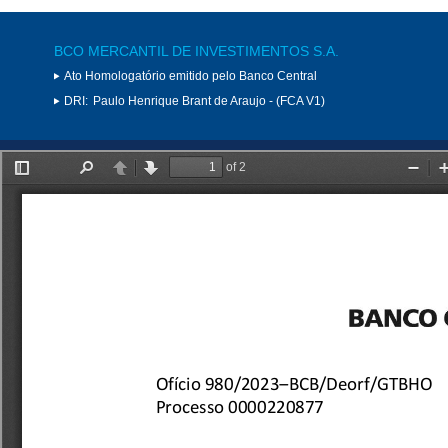
BCO MERCANTIL DE INVESTIMENTOS S.A.
Ato Homologatório emitido pelo Banco Central
DRI:
Paulo Henrique Brant de Araujo - (FCA V1)