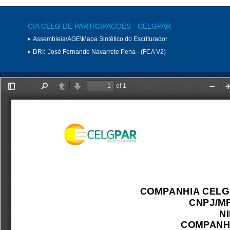
CIA CELG DE PARTICIPACOES - CELGPAR
Assembleia\AGE\Mapa Sintético do Escriturador
DRI:
José Fernando Navarrete Pena - (FCA V2)