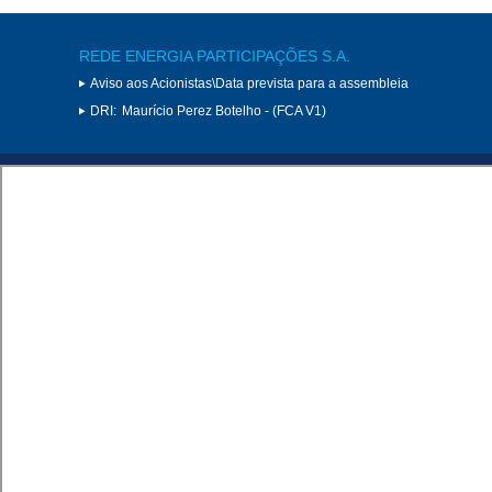
REDE ENERGIA PARTICIPAÇÕES S.A.
Aviso aos Acionistas\Data prevista para a assembleia
DRI:
Maurício Perez Botelho - (FCA V1)