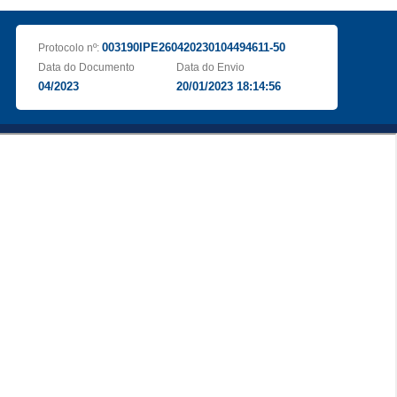
003190IPE260420230104494611-50
Protocolo nº:
Data do Documento
Data do Envio
04/2023
20/01/2023 18:14:56