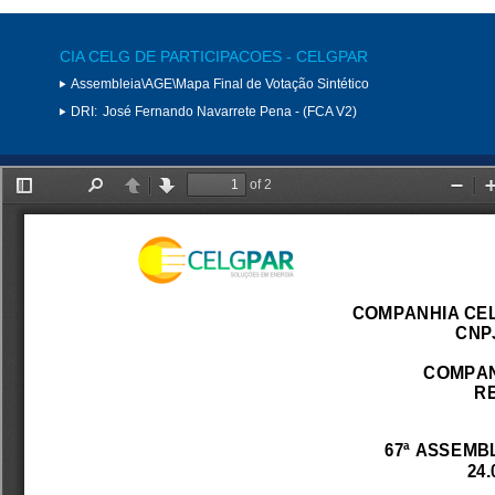
CIA CELG DE PARTICIPACOES - CELGPAR
Assembleia\AGE\Mapa Final de Votação Sintético
DRI:
José Fernando Navarrete Pena - (FCA V2)