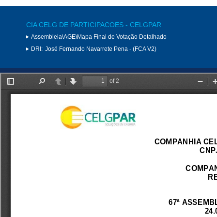
CIA CELG DE PARTICIPACOES - CELGPAR
Assembleia\AGE\Mapa Final de Votação Detalhado
DRI:
José Fernando Navarrete Pena - (FCA V2)