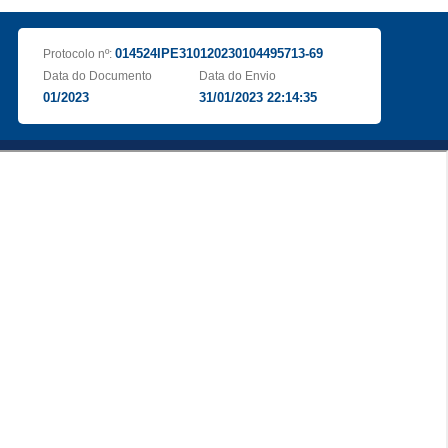
014524IPE310120230104495713-69
Protocolo nº:
Data do Documento
Data do Envio
01/2023
31/01/2023 22:14:35