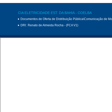
CIA ELETRICIDADE EST. DA BAHIA - COELBA
Documentos de Oferta de Distribuição Pública\Comunicação de Mod
DRI:
Renato de Almeida Rocha - (FCA V1)