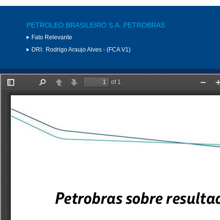
PETROLEO BRASILEIRO S.A. PETROBRAS
Fato Relevante
DRI:
Rodrigo Araujo Alves - (FCA V1)