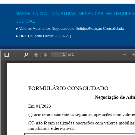
BARDELLA S.A. INDUSTRIAS MECANICAS EM RECUPE
JUDICIAL
Valores Mobiliários Negociados e Detidos\Posição Consolidada
DRI:
Eduardo Fantin - (FCA V1)