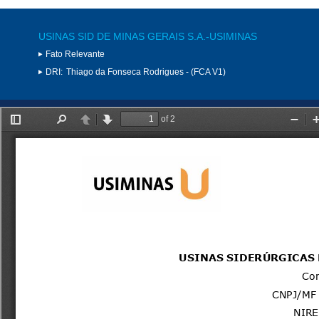
USINAS SID DE MINAS GERAIS S.A.-USIMINAS
Fato Relevante
DRI:
Thiago da Fonseca Rodrigues - (FCA V1)