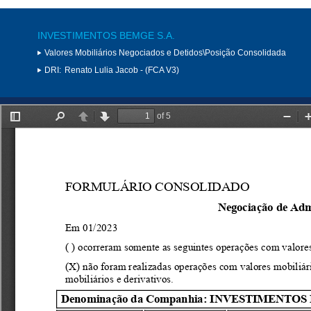
INVESTIMENTOS BEMGE S.A.
Valores Mobiliários Negociados e Detidos\Posição Consolidada
DRI:
Renato Lulia Jacob - (FCA V3)