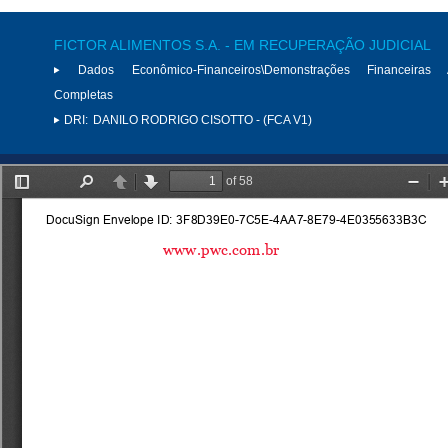
FICTOR ALIMENTOS S.A. - EM RECUPERAÇÃO JUDICIAL
Dados Econômico-Financeiros\Demonstrações Financeiras 
Completas
DRI:
DANILO RODRIGO CISOTTO - (FCA V1)