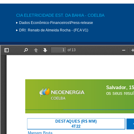
CIA ELETRICIDADE EST. DA BAHIA - COELBA
Dados Econômico-Financeiros\Press-release
DRI:
Renato de Almeida Rocha - (FCA V1)