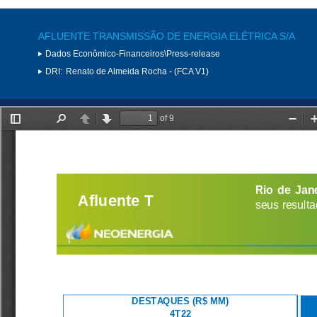
AFLUENTE TRANSMISSÃO DE ENERGIA ELÉTRICA S/A
Dados Econômico-Financeiros\Press-release
DRI:
Renato de Almeida Rocha - (FCA V1)