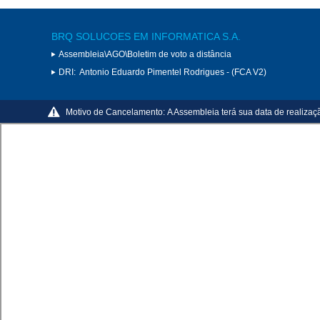
BRQ SOLUCOES EM INFORMATICA S.A.
Assembleia\AGO\Boletim de voto a distância
DRI:
Antonio Eduardo Pimentel Rodrigues - (FCA V2)
Motivo de Cancelamento:
A Assembleia terá sua data de realizaç