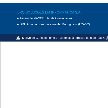
BRQ SOLUCOES EM INFORMATICA S.A.
Assembleia\AGO\Edital de Convocação
DRI:
Antonio Eduardo Pimentel Rodrigues - (FCA V2)
Motivo de Cancelamento:
A Assembleia terá sua data de realizaç