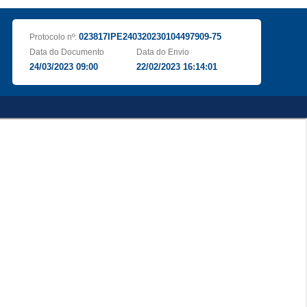
023817IPE240320230104497909-75
Protocolo nº:
Data do Documento
Data do Envio
24/03/2023 09:00
22/02/2023 16:14:01