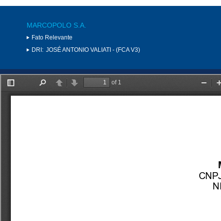
MARCOPOLO S.A.
Fato Relevante
DRI:
JOSÉ ANTONIO VALIATI - (FCA V3)