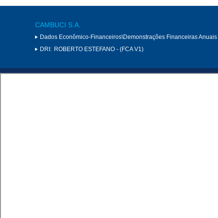
CAMBUCI S.A.
Dados Econômico-Financeiros\Demonstrações Financeiras Anuais
DRI:
ROBERTO ESTEFANO - (FCA V1)