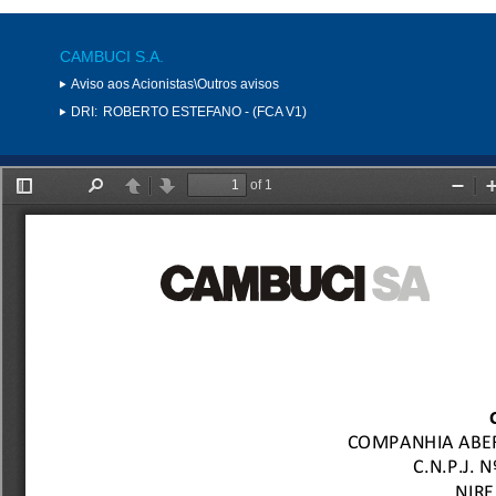
CAMBUCI S.A.
Aviso aos Acionistas\Outros avisos
DRI:
ROBERTO ESTEFANO - (FCA V1)