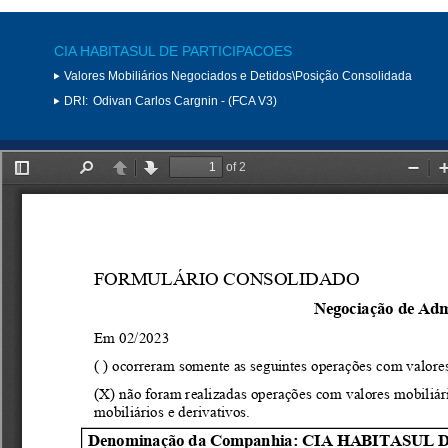
CIA HABITASUL DE PARTICIPACOES
Valores Mobiliários Negociados e Detidos\Posição Consolidada
DRI:
Odivan Carlos Cargnin - (FCA V3)