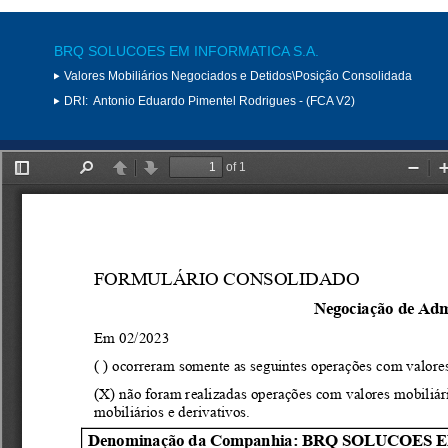
BRQ SOLUCOES EM INFORMATICA S.A.
Valores Mobiliários Negociados e Detidos\Posição Consolidada
DRI:
Antonio Eduardo Pimentel Rodrigues - (FCA V2)