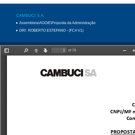
CAMBUCI S.A.
Assembleia\AGO/E\Proposta da Administração
DRI:
ROBERTO ESTEFANO - (FCA V1)