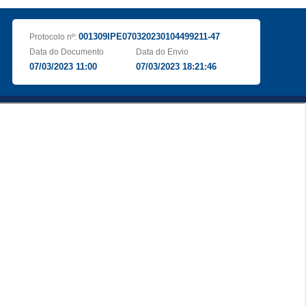
001309IPE070320230104499211-47
Protocolo nº:
Data do Documento
Data do Envio
07/03/2023 11:00
07/03/2023 18:21:46