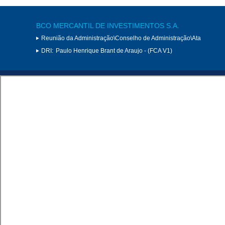
BCO MERCANTIL DE INVESTIMENTOS S.A.
Reunião da Administração\Conselho de Administração\Ata
DRI:
Paulo Henrique Brant de Araujo - (FCA V1)