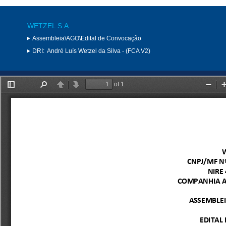
WETZEL S.A.
Assembleia\AGO\Edital de Convocação
DRI:
André Luís Wetzel da Silva - (FCA V2)