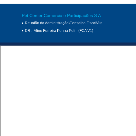
Pet Center Comércio e Participações S.A.
Reunião da Administração\Conselho Fiscal\Ata
DRI:
Aline Ferreira Penna Peli - (FCA V1)