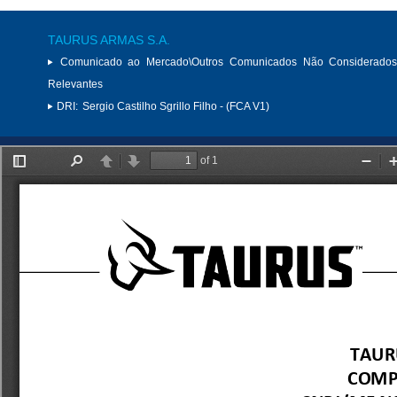
TAURUS ARMAS S.A.
Comunicado ao Mercado\Outros Comunicados Não Considerados
Relevantes
DRI:
Sergio Castilho Sgrillo Filho - (FCA V1)