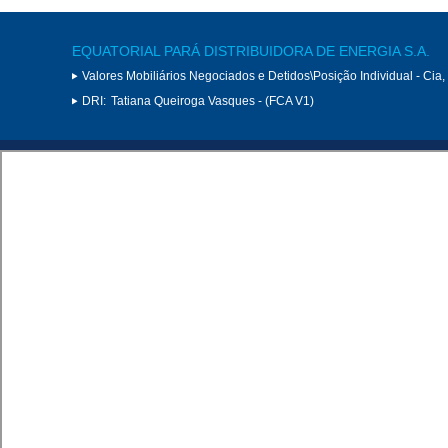
EQUATORIAL PARÁ DISTRIBUIDORA DE ENERGIA S.A.
Valores Mobiliários Negociados e Detidos\Posição Individual - Cia
DRI:
Tatiana Queiroga Vasques - (FCA V1)