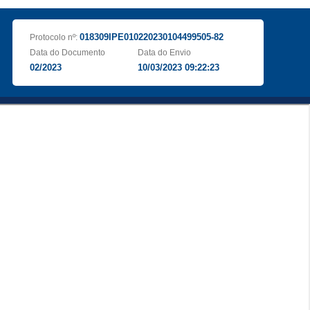
018309IPE010220230104499505-82
Protocolo nº:
Data do Documento
Data do Envio
02/2023
10/03/2023 09:22:23